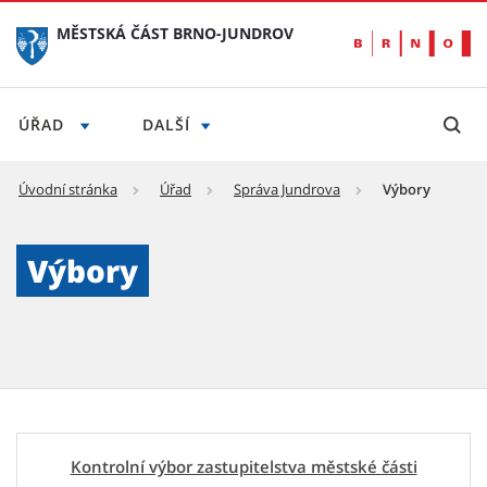
MĚSTSKÁ ČÁST BRNO-JUNDROV
ÚŘAD
DALŠÍ
Úvodní stránka
Úřad
Správa Jundrova
Výbory
Výbory - Městská část Brno-Jundrov
Výbory
Kontrolní výbor zastupitelstva městské části