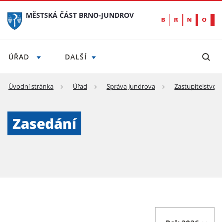
MĚSTSKÁ ČÁST BRNO-JUNDROV
ÚŘAD
DALŠÍ
Úvodní stránka
Úřad
Správa Jundrova
Zastupitelstvo
Zasedání - Městská část Brno-Jundrov
Zasedání