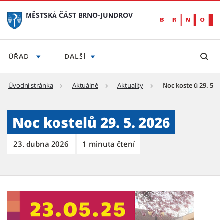
MĚSTSKÁ ČÁST BRNO-JUNDROV
ÚŘAD
DALŠÍ
Úvodní stránka
Aktuálně
Aktuality
Noc kostelů 29. 5. 
Noc kostelů 29. 5. 2026 - Městská část Brno
Noc kostelů 29. 5. 2026
23. dubna 2026
1 minuta čtení