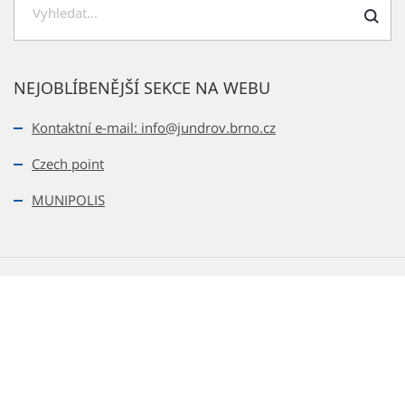
Hledat
NEJOBLÍBENĚJŠÍ SEKCE NA WEBU
Kontaktní e-mail: info@jundrov.brno.cz
Czech point
MUNIPOLIS
2026 © Statutární město Brno
Všechna práva vyhrazena - použití obsahu nebo jeho částí je
možné pouze se souhlasem městské části Brno-Jundrov.