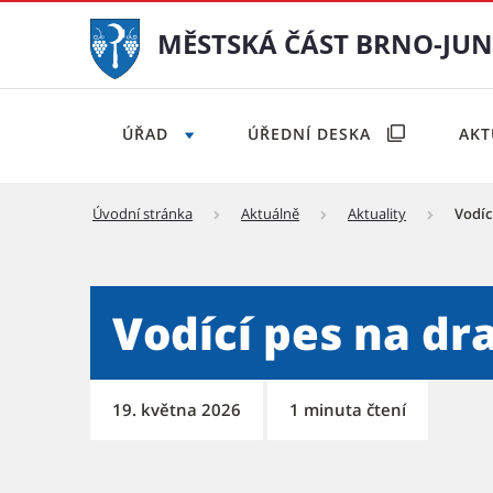
MĚSTSKÁ ČÁST BRNO-JU
ÚŘAD
ÚŘEDNÍ DESKA
AK
Úvodní stránka
Aktuálně
Aktuality
Vodíc
Vodící pes na dračích lodíc
Vodící pes na dra
19. května 2026
1 minuta čtení